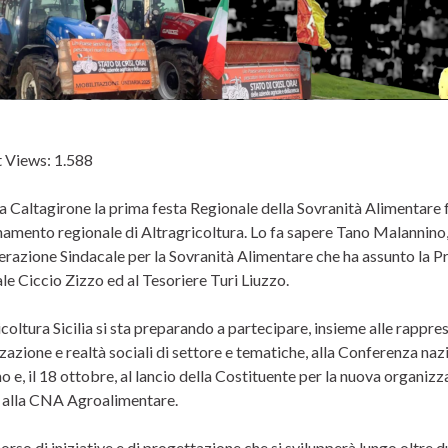
 Views:
1.588
 a Caltagirone la prima festa Regionale della Sovranità Alimentare f
amento regionale di Altragricoltura. Lo fa sapere Tano Malannino, 
razione Sindacale per la Sovranità Alimentare che ha assunto la Pr
le Ciccio Zizzo ed al Tesoriere Turi Liuzzo.
coltura Sicilia si sta preparando a partecipare, insieme alle rappres
azione e realtà sociali di settore e tematiche, alla Conferenza naz
 e, il 18 ottobre, al lancio della Costituente per la nuova organiz
 alla CNA Agroalimentare.
rso di iniziative e di progettazione che si svilupperà lungo oltre du