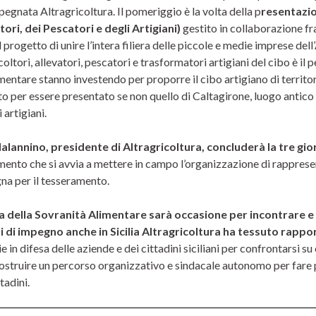
pegnata Altragricoltura. Il pomeriggio è la volta della p
resentazio
tori, dei Pescatori e degli Artigiani)
gestito in collaborazione fr
 Il progetto di unire l’intera filiera delle piccole e medie imprese de
coltori, allevatori, pescatori e trasformatori artigiani del cibo è il
mentare stanno investendo per proporre il cibo artigiano di territo
 per essere presentato se non quello di Caltagirone, luogo antico di
 artigiani.
lannino, presidente di Altragricoltura, concluderà la tre gio
mento che si avvia a mettere in campo l’organizzazione di rappresen
a per il tesseramento.
a della Sovranità Alimentare sarà occasione per incontrare e c
 di impegno anche in Sicilia Altragricoltura ha tessuto rappo
e in difesa delle aziende e dei cittadini siciliani per confrontarsi su
struire un percorso organizzativo e sindacale autonomo per fare più
tadini.