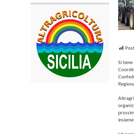
Post
Si tiene
Coordin
Confede
Regiona
Altragri
organizz
prossimo
insieme
Un perco