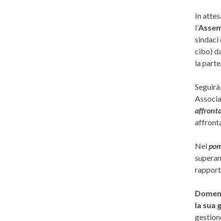
In attes
l’
Assemb
sindaci 
cibo) da
la parte
Seguirà,
Associaz
affronta
affronta
Nel
pom
superame
rapporto
Domeni
la sua 
gestione