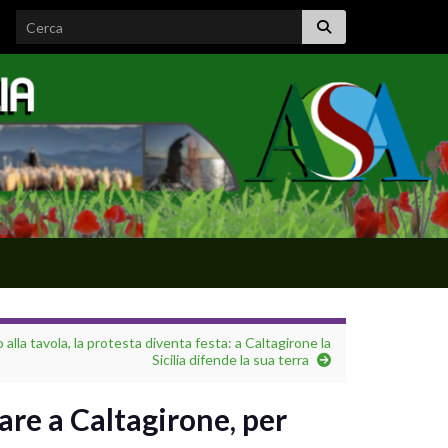
Search for:
alla tavola, la protesta diventa festa: a Caltagirone la
Sicilia difende la sua terra
are a Caltagirone, per