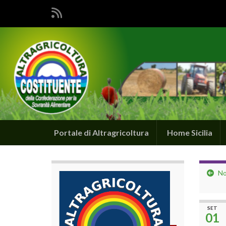
Portale di Altragricoltura
Home Sicilia
No
SET
01