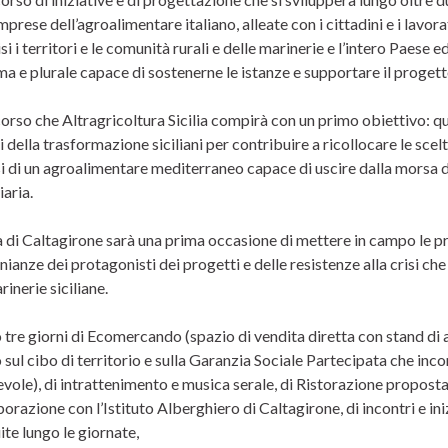
prese dell’agroalimentare italiano, alleate con i cittadini e i lavor
isi i territori e le comunità rurali e delle marinerie e l’intero Pae
a e plurale capace di sostenerne le istanze e supportare il progett
rso che Altragricoltura Sicilia compirà con un primo obiettivo: quell
i della trasformazione siciliani per contribuire a ricollocare le scel
si di un agroalimentare mediterraneo capace di uscire dalla morsa 
iaria.
 di Caltagirone sarà una prima occasione di mettere in campo le pro
nianze dei protagonisti dei progetti e delle resistenze alla crisi 
rinerie siciliane.
tre giorni di Ecomercando (spazio di vendita diretta con stand di ag
sul cibo di territorio e sulla Garanzia Sociale Partecipata che incon
vole), di intrattenimento e musica serale, di Ristorazione proposta
borazione con l’Istituto Alberghiero di Caltagirone, di incontri e i
ite lungo le giornate,