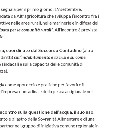
, si segnala per il primo giorno, 19 settembre,
data da Altragricoltura che sviluppa l’incontro fra i
attive nelle aree rurali, nelle marinerie e in difesa del
ipata per le comunità rurali”
. All’incontro è prevista
ia.
ina, coordinato dal Soccorso Contadino
(altra
diritti)
sull’indebitamento e la crisi e su come
 e sindacali e sulla capacità delle comunità di
nza).
gia
come approccio e pratiche per favorire il
ll’impresa contadina e della pesca artigianale nel
ncontro sulla questione dell’acqua, il suo uso,
to e pilastro della Sovranità Alimentare e di una
partner nel gruppo di iniziativa comune regionale in