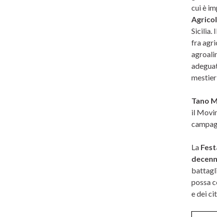
cui è im
Agricol
Sicilia.
fra agri
agroali
adeguato
mestieri
Tano Ma
il Movi
campagn
La
Fest
decenni
battagli
possa co
e dei cit