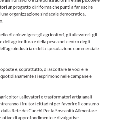
atori un progetto di riforma che punti a far uscire
se ed una organizzazione sindacale democratica,
o.
o di coinvolgere gli agricoltori, gli allevatori, gli
te dell’agricoltura e della pesca nel centro degli
dell’agroindustria e della speculazione commerciale
poste e, soprattutto, di ascoltare le voci e le
che quotidianamente si esprimono nelle campane e
ricoltori, allevatori e trasformatori artigianali
treranno i fruitori cittadini per favorire il consumo
 dalla Rete dei Cuochi Per la Sovranità Alimentare
niziative di approfondimento e divulgative