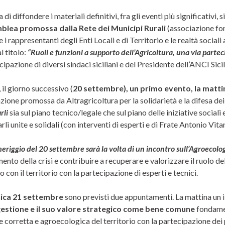
a di diffondere i materiali definitivi, fra gli eventi più significativi
lea promossa dalla Rete dei Municipi Rurali
(associazione fon
e i rappresentanti degli Enti Locali e di Territorio e le realtà sociali 
l titolo:
“Ruoli e funzioni a supporto dell’Agricoltura, una via partec
cipazione di diversi sindaci siciliani e del Presidente dell’ANCI Sicil
 il giorno successivo (
20 settembre), un primo evento, la matt
ione promossa da Altragricoltura per la solidarietà e la difesa dei 
rli
sia sul piano tecnico/legale che sul piano delle iniziative sociali
rli unite e solidali (con interventi di esperti e di Frate Antonio Vita
eriggio del 20 settembre sarà la volta di un incontro sull’Agroecolo
nto della crisi e contribuire a recuperare e valorizzare il ruolo de
 con il territorio con la partecipazione di esperti e tecnici.
ca 21 settembre
sono previsti due appuntamenti. La mattina un i
gestione e il suo valore strategico come bene comune
fondamen
 corretta e agroecologica del territorio con la partecipazione dei 