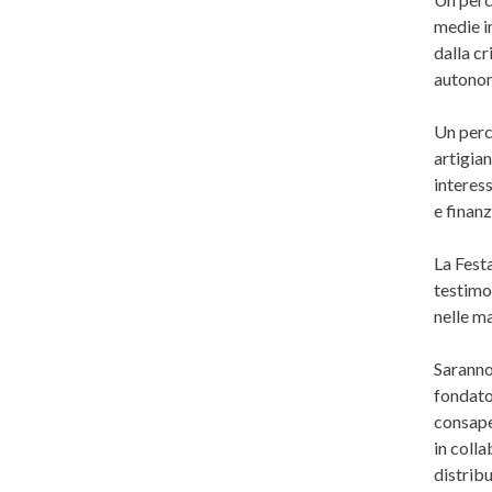
medie im
dalla cr
autonom
Un perco
artigian
interes
e finanz
La Festa
testimo
nelle ma
Saranno 
fondato 
consape
in colla
distribu